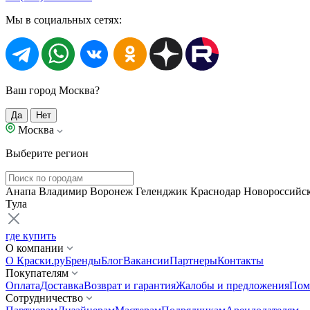
Мы в социальных сетях:
Ваш город Москва?
Да
Нет
Москва
Выберите регион
Анапа
Владимир
Воронеж
Геленджик
Краснодар
Новороссийс
Тула
где купить
О компании
О Краски.ру
Бренды
Блог
Вакансии
Партнеры
Контакты
Покупателям
Оплата
Доставка
Возврат и гарантия
Жалобы и предложения
Пом
Сотрудничество