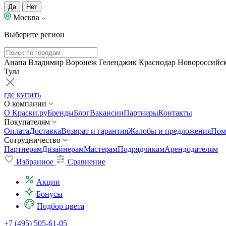
Да
Нет
Москва
Выберите регион
Анапа
Владимир
Воронеж
Геленджик
Краснодар
Новороссийс
Тула
где купить
О компании
О Краски.ру
Бренды
Блог
Вакансии
Партнеры
Контакты
Покупателям
Оплата
Доставка
Возврат и гарантия
Жалобы и предложения
Пом
Сотрудничество
Партнерам
Дизайнерам
Мастерам
Подрядчикам
Арендодателям
Избранное
Сравнение
Акции
Бонусы
Подбор цвета
+7 (495) 505-61-05