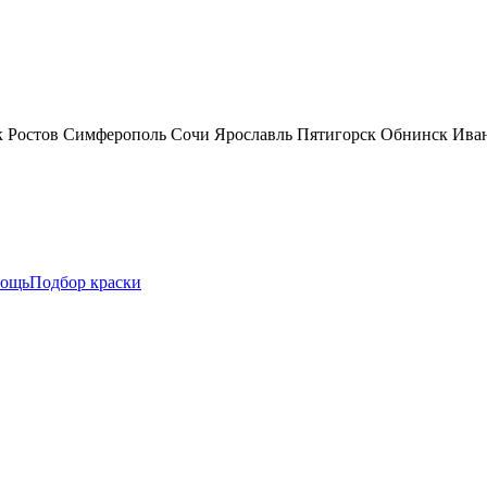
к
Ростов
Симферополь
Сочи
Ярославль
Пятигорск
Обнинск
Ива
ощь
Подбор краски