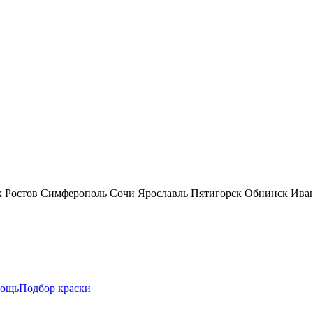
к
Ростов
Симферополь
Сочи
Ярославль
Пятигорск
Обнинск
Ива
ощь
Подбор краски