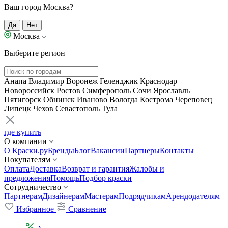
Ваш город Москва?
Да
Нет
Москва
Выберите регион
Анапа
Владимир
Воронеж
Геленджик
Краснодар
Новороссийск
Ростов
Симферополь
Сочи
Ярославль
Пятигорск
Обнинск
Иваново
Вологда
Кострома
Череповец
Липецк
Чехов
Севастополь
Тула
где купить
О компании
О Краски.ру
Бренды
Блог
Вакансии
Партнеры
Контакты
Покупателям
Оплата
Доставка
Возврат и гарантия
Жалобы и
предложения
Помощь
Подбор краски
Сотрудничество
Партнерам
Дизайнерам
Мастерам
Подрядчикам
Арендодателям
Избранное
Сравнение