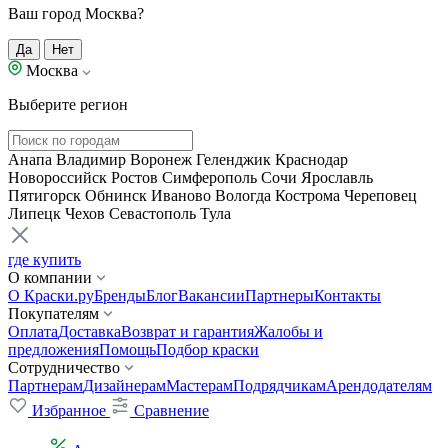
Ваш город Москва?
Да
Нет
Москва
Выберите регион
Анапа
Владимир
Воронеж
Геленджик
Краснодар
Новороссийск
Ростов
Симферополь
Сочи
Ярославль
Пятигорск
Обнинск
Иваново
Вологда
Кострома
Череповец
Липецк
Чехов
Севастополь
Тула
где купить
О компании
О Краски.ру
Бренды
Блог
Вакансии
Партнеры
Контакты
Покупателям
Оплата
Доставка
Возврат и гарантия
Жалобы и
предложения
Помощь
Подбор краски
Сотрудничество
Партнерам
Дизайнерам
Мастерам
Подрядчикам
Арендодателям
Избранное
Сравнение