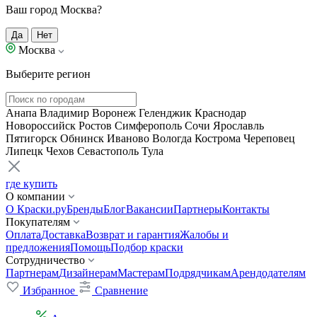
Ваш город Москва?
Да
Нет
Москва
Выберите регион
Анапа
Владимир
Воронеж
Геленджик
Краснодар
Новороссийск
Ростов
Симферополь
Сочи
Ярославль
Пятигорск
Обнинск
Иваново
Вологда
Кострома
Череповец
Липецк
Чехов
Севастополь
Тула
где купить
О компании
О Краски.ру
Бренды
Блог
Вакансии
Партнеры
Контакты
Покупателям
Оплата
Доставка
Возврат и гарантия
Жалобы и
предложения
Помощь
Подбор краски
Сотрудничество
Партнерам
Дизайнерам
Мастерам
Подрядчикам
Арендодателям
Избранное
Сравнение