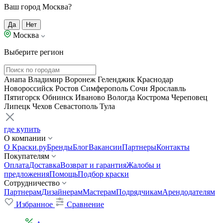
Ваш город Москва?
Да
Нет
Москва
Выберите регион
Анапа
Владимир
Воронеж
Геленджик
Краснодар
Новороссийск
Ростов
Симферополь
Сочи
Ярославль
Пятигорск
Обнинск
Иваново
Вологда
Кострома
Череповец
Липецк
Чехов
Севастополь
Тула
где купить
О компании
О Краски.ру
Бренды
Блог
Вакансии
Партнеры
Контакты
Покупателям
Оплата
Доставка
Возврат и гарантия
Жалобы и
предложения
Помощь
Подбор краски
Сотрудничество
Партнерам
Дизайнерам
Мастерам
Подрядчикам
Арендодателям
Избранное
Сравнение