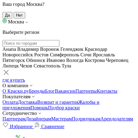
Ваш город Москва?
Да
Нет
Москва
Выберите регион
Анапа
Владимир
Воронеж
Геленджик
Краснодар
Новороссийск
Ростов
Симферополь
Сочи
Ярославль
Пятигорск
Обнинск
Иваново
Вологда
Кострома
Череповец
Липецк
Чехов
Севастополь
Тула
где купить
О компании
О Краски.ру
Бренды
Блог
Вакансии
Партнеры
Контакты
Покупателям
Оплата
Доставка
Возврат и гарантия
Жалобы и
предложения
Помощь
Подбор краски
Сотрудничество
Партнерам
Дизайнерам
Мастерам
Подрядчикам
Арендодателям
Избранное
Сравнение