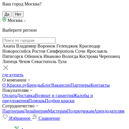
Ваш город Москва?
Да
Нет
Москва
Выберите регион
Анапа
Владимир
Воронеж
Геленджик
Краснодар
Новороссийск
Ростов
Симферополь
Сочи
Ярославль
Пятигорск
Обнинск
Иваново
Вологда
Кострома
Череповец
Липецк
Чехов
Севастополь
Тула
где купить
О компании
О Краски.ру
Бренды
Блог
Вакансии
Партнеры
Контакты
Покупателям
Оплата
Доставка
Возврат и гарантия
Жалобы и
предложения
Помощь
Подбор краски
Сотрудничество
Партнерам
Дизайнерам
Мастерам
Подрядчикам
Арендодателям
Избранное
Сравнение