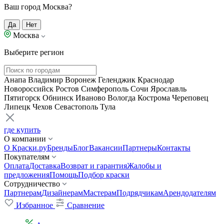
Ваш город Москва?
Да
Нет
Москва
Выберите регион
Анапа
Владимир
Воронеж
Геленджик
Краснодар
Новороссийск
Ростов
Симферополь
Сочи
Ярославль
Пятигорск
Обнинск
Иваново
Вологда
Кострома
Череповец
Липецк
Чехов
Севастополь
Тула
где купить
О компании
О Краски.ру
Бренды
Блог
Вакансии
Партнеры
Контакты
Покупателям
Оплата
Доставка
Возврат и гарантия
Жалобы и
предложения
Помощь
Подбор краски
Сотрудничество
Партнерам
Дизайнерам
Мастерам
Подрядчикам
Арендодателям
Избранное
Сравнение