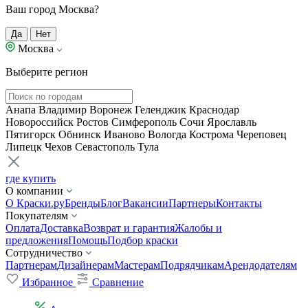
Ваш город Москва?
Да
Нет
Москва
Выберите регион
Анапа
Владимир
Воронеж
Геленджик
Краснодар
Новороссийск
Ростов
Симферополь
Сочи
Ярославль
Пятигорск
Обнинск
Иваново
Вологда
Кострома
Череповец
Липецк
Чехов
Севастополь
Тула
где купить
О компании
О Краски.ру
Бренды
Блог
Вакансии
Партнеры
Контакты
Покупателям
Оплата
Доставка
Возврат и гарантия
Жалобы и
предложения
Помощь
Подбор краски
Сотрудничество
Партнерам
Дизайнерам
Мастерам
Подрядчикам
Арендодателям
Избранное
Сравнение