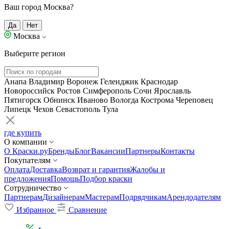
Ваш город Москва?
Да
Нет
Москва
Выберите регион
Анапа
Владимир
Воронеж
Геленджик
Краснодар
Новороссийск
Ростов
Симферополь
Сочи
Ярославль
Пятигорск
Обнинск
Иваново
Вологда
Кострома
Череповец
Липецк
Чехов
Севастополь
Тула
где купить
О компании
О Краски.ру
Бренды
Блог
Вакансии
Партнеры
Контакты
Покупателям
Оплата
Доставка
Возврат и гарантия
Жалобы и
предложения
Помощь
Подбор краски
Сотрудничество
Партнерам
Дизайнерам
Мастерам
Подрядчикам
Арендодателям
Избранное
Сравнение