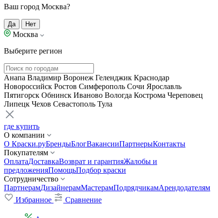
Ваш город Москва?
Да
Нет
Москва
Выберите регион
Анапа
Владимир
Воронеж
Геленджик
Краснодар
Новороссийск
Ростов
Симферополь
Сочи
Ярославль
Пятигорск
Обнинск
Иваново
Вологда
Кострома
Череповец
Липецк
Чехов
Севастополь
Тула
где купить
О компании
О Краски.ру
Бренды
Блог
Вакансии
Партнеры
Контакты
Покупателям
Оплата
Доставка
Возврат и гарантия
Жалобы и
предложения
Помощь
Подбор краски
Сотрудничество
Партнерам
Дизайнерам
Мастерам
Подрядчикам
Арендодателям
Избранное
Сравнение