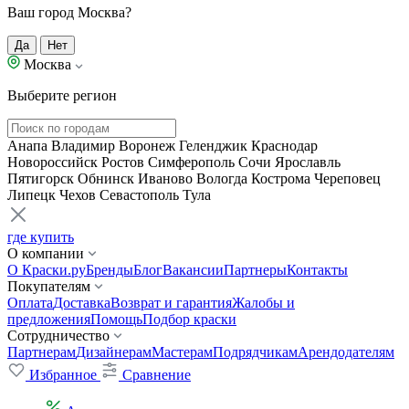
Ваш город Москва?
Да
Нет
Москва
Выберите регион
Анапа
Владимир
Воронеж
Геленджик
Краснодар
Новороссийск
Ростов
Симферополь
Сочи
Ярославль
Пятигорск
Обнинск
Иваново
Вологда
Кострома
Череповец
Липецк
Чехов
Севастополь
Тула
где купить
О компании
О Краски.ру
Бренды
Блог
Вакансии
Партнеры
Контакты
Покупателям
Оплата
Доставка
Возврат и гарантия
Жалобы и
предложения
Помощь
Подбор краски
Сотрудничество
Партнерам
Дизайнерам
Мастерам
Подрядчикам
Арендодателям
Избранное
Сравнение