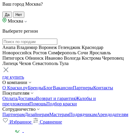
Ваш город Москва?
Да
Нет
Москва
Выберите регион
Анапа
Владимир
Воронеж
Геленджик
Краснодар
Новороссийск
Ростов
Симферополь
Сочи
Ярославль
Пятигорск
Обнинск
Иваново
Вологда
Кострома
Череповец
Липецк
Чехов
Севастополь
Тула
где купить
О компании
О Краски.ру
Бренды
Блог
Вакансии
Партнеры
Контакты
Покупателям
Оплата
Доставка
Возврат и гарантия
Жалобы и
предложения
Помощь
Подбор краски
Сотрудничество
Партнерам
Дизайнерам
Мастерам
Подрядчикам
Арендодателям
Избранное
Сравнение