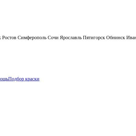
к
Ростов
Симферополь
Сочи
Ярославль
Пятигорск
Обнинск
Ива
ощь
Подбор краски