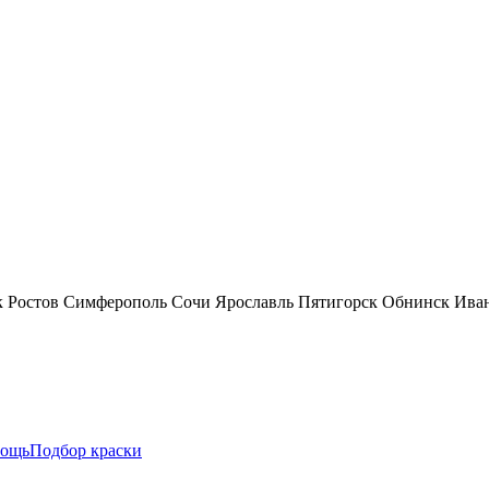
к
Ростов
Симферополь
Сочи
Ярославль
Пятигорск
Обнинск
Ива
ощь
Подбор краски