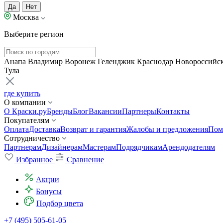
Да
Нет
Москва
Выберите регион
Анапа
Владимир
Воронеж
Геленджик
Краснодар
Новороссийс
Тула
где купить
О компании
О Краски.ру
Бренды
Блог
Вакансии
Партнеры
Контакты
Покупателям
Оплата
Доставка
Возврат и гарантия
Жалобы и предложения
Пом
Сотрудничество
Партнерам
Дизайнерам
Мастерам
Подрядчикам
Арендодателям
Избранное
Сравнение
Акции
Бонусы
Подбор цвета
+7 (495) 505-61-05