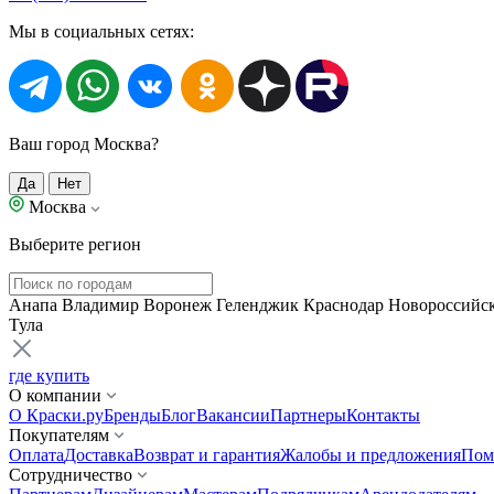
Мы в социальных сетях:
Ваш город Москва?
Да
Нет
Москва
Выберите регион
Анапа
Владимир
Воронеж
Геленджик
Краснодар
Новороссийс
Тула
где купить
О компании
О Краски.ру
Бренды
Блог
Вакансии
Партнеры
Контакты
Покупателям
Оплата
Доставка
Возврат и гарантия
Жалобы и предложения
Пом
Сотрудничество