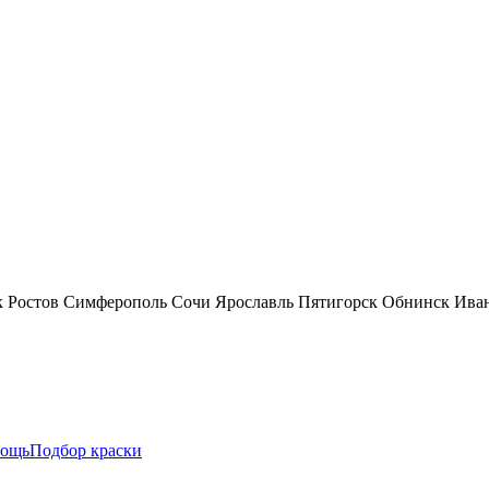
к
Ростов
Симферополь
Сочи
Ярославль
Пятигорск
Обнинск
Ива
ощь
Подбор краски