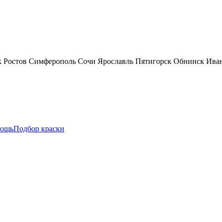
к
Ростов
Симферополь
Сочи
Ярославль
Пятигорск
Обнинск
Ива
ощь
Подбор краски