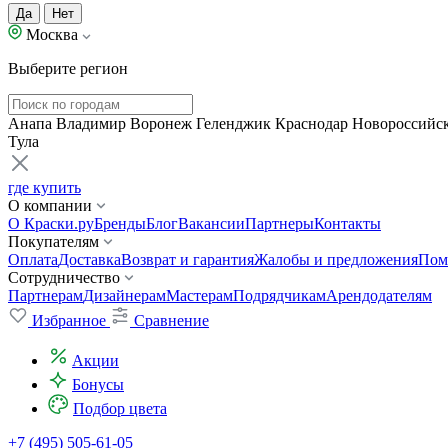
Да
Нет
Москва
Выберите регион
Анапа
Владимир
Воронеж
Геленджик
Краснодар
Новороссийс
Тула
где купить
О компании
О Краски.ру
Бренды
Блог
Вакансии
Партнеры
Контакты
Покупателям
Оплата
Доставка
Возврат и гарантия
Жалобы и предложения
Пом
Сотрудничество
Партнерам
Дизайнерам
Мастерам
Подрядчикам
Арендодателям
Избранное
Сравнение
Акции
Бонусы
Подбор цвета
+7 (495) 505-61-05