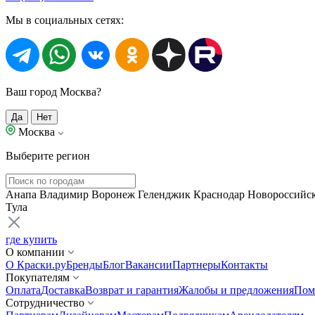
Мы в социальных сетях:
Ваш город Москва?
Да
Нет
Москва
Выберите регион
Анапа
Владимир
Воронеж
Геленджик
Краснодар
Новороссийс
Тула
где купить
О компании
О Краски.ру
Бренды
Блог
Вакансии
Партнеры
Контакты
Покупателям
Оплата
Доставка
Возврат и гарантия
Жалобы и предложения
Пом
Сотрудничество