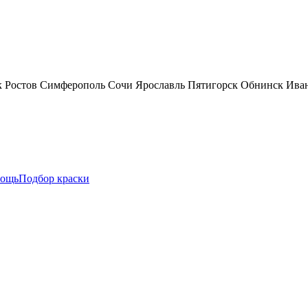
к
Ростов
Симферополь
Сочи
Ярославль
Пятигорск
Обнинск
Ива
ощь
Подбор краски