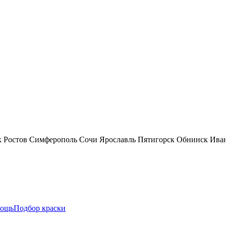
к
Ростов
Симферополь
Сочи
Ярославль
Пятигорск
Обнинск
Ива
ощь
Подбор краски