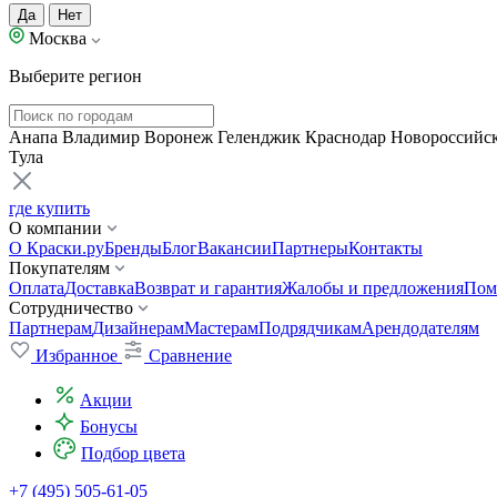
Да
Нет
Москва
Выберите регион
Анапа
Владимир
Воронеж
Геленджик
Краснодар
Новороссийс
Тула
где купить
О компании
О Краски.ру
Бренды
Блог
Вакансии
Партнеры
Контакты
Покупателям
Оплата
Доставка
Возврат и гарантия
Жалобы и предложения
Пом
Сотрудничество
Партнерам
Дизайнерам
Мастерам
Подрядчикам
Арендодателям
Избранное
Сравнение
Акции
Бонусы
Подбор цвета
+7 (495) 505-61-05