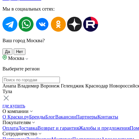
Мы в социальных сетях:
Ваш город Москва?
Да
Нет
Москва
Выберите регион
Анапа
Владимир
Воронеж
Геленджик
Краснодар
Новороссийс
Тула
где купить
О компании
О Краски.ру
Бренды
Блог
Вакансии
Партнеры
Контакты
Покупателям
Оплата
Доставка
Возврат и гарантия
Жалобы и предложения
Пом
Сотрудничество