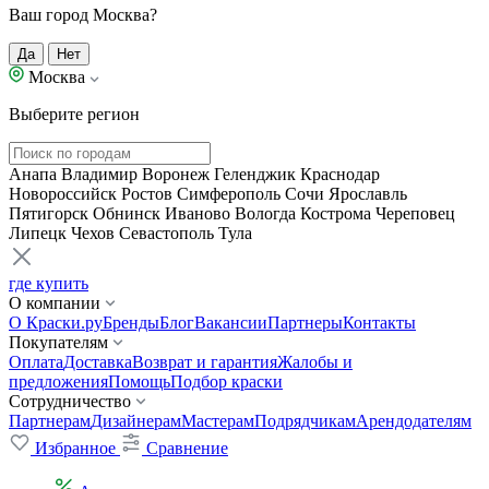
Ваш город Москва?
Да
Нет
Москва
Выберите регион
Анапа
Владимир
Воронеж
Геленджик
Краснодар
Новороссийск
Ростов
Симферополь
Сочи
Ярославль
Пятигорск
Обнинск
Иваново
Вологда
Кострома
Череповец
Липецк
Чехов
Севастополь
Тула
где купить
О компании
О Краски.ру
Бренды
Блог
Вакансии
Партнеры
Контакты
Покупателям
Оплата
Доставка
Возврат и гарантия
Жалобы и
предложения
Помощь
Подбор краски
Сотрудничество
Партнерам
Дизайнерам
Мастерам
Подрядчикам
Арендодателям
Избранное
Сравнение