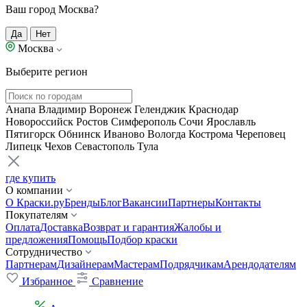
Ваш город Москва?
Да
Нет
Москва
Выберите регион
Анапа
Владимир
Воронеж
Геленджик
Краснодар
Новороссийск
Ростов
Симферополь
Сочи
Ярославль
Пятигорск
Обнинск
Иваново
Вологда
Кострома
Череповец
Липецк
Чехов
Севастополь
Тула
где купить
О компании
О Краски.ру
Бренды
Блог
Вакансии
Партнеры
Контакты
Покупателям
Оплата
Доставка
Возврат и гарантия
Жалобы и
предложения
Помощь
Подбор краски
Сотрудничество
Партнерам
Дизайнерам
Мастерам
Подрядчикам
Арендодателям
Избранное
Сравнение