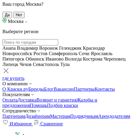
Ваш город Москва?
Да
Нет
Москва
Выберите регион
Анапа
Владимир
Воронеж
Геленджик
Краснодар
Новороссийск
Ростов
Симферополь
Сочи
Ярославль
Пятигорск
Обнинск
Иваново
Вологда
Кострома
Череповец
Липецк
Чехов
Севастополь
Тула
где купить
О компании
О Краски.ру
Бренды
Блог
Вакансии
Партнеры
Контакты
Покупателям
Оплата
Доставка
Возврат и гарантия
Жалобы и
предложения
Помощь
Подбор краски
Сотрудничество
Партнерам
Дизайнерам
Мастерам
Подрядчикам
Арендодателям
Избранное
Сравнение