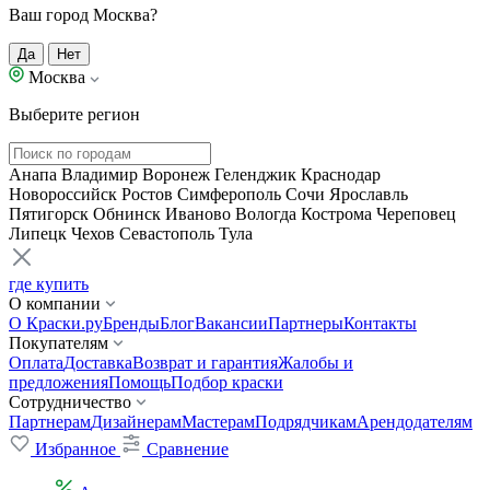
Ваш город Москва?
Да
Нет
Москва
Выберите регион
Анапа
Владимир
Воронеж
Геленджик
Краснодар
Новороссийск
Ростов
Симферополь
Сочи
Ярославль
Пятигорск
Обнинск
Иваново
Вологда
Кострома
Череповец
Липецк
Чехов
Севастополь
Тула
где купить
О компании
О Краски.ру
Бренды
Блог
Вакансии
Партнеры
Контакты
Покупателям
Оплата
Доставка
Возврат и гарантия
Жалобы и
предложения
Помощь
Подбор краски
Сотрудничество
Партнерам
Дизайнерам
Мастерам
Подрядчикам
Арендодателям
Избранное
Сравнение