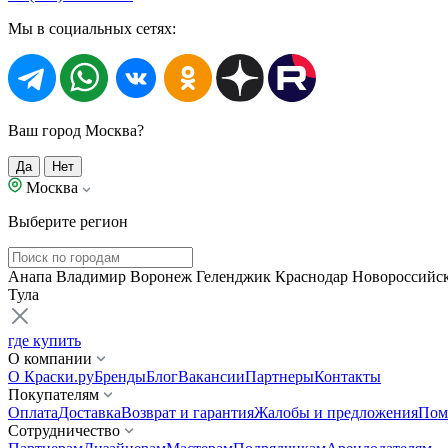
Мы в социальных сетях:
Ваш город Москва?
Да
Нет
Москва
Выберите регион
Анапа
Владимир
Воронеж
Геленджик
Краснодар
Новороссийс
Тула
где купить
О компании
О Краски.ру
Бренды
Блог
Вакансии
Партнеры
Контакты
Покупателям
Оплата
Доставка
Возврат и гарантия
Жалобы и предложения
Пом
Сотрудничество