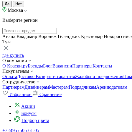
Да
Нет
Москва
Выберите регион
Анапа
Владимир
Воронеж
Геленджик
Краснодар
Новороссийс
Тула
где купить
О компании
О Краски.ру
Бренды
Блог
Вакансии
Партнеры
Контакты
Покупателям
Оплата
Доставка
Возврат и гарантия
Жалобы и предложения
Пом
Сотрудничество
Партнерам
Дизайнерам
Мастерам
Подрядчикам
Арендодателям
Избранное
Сравнение
Акции
Бонусы
Подбор цвета
+7 (495) 505-61-05