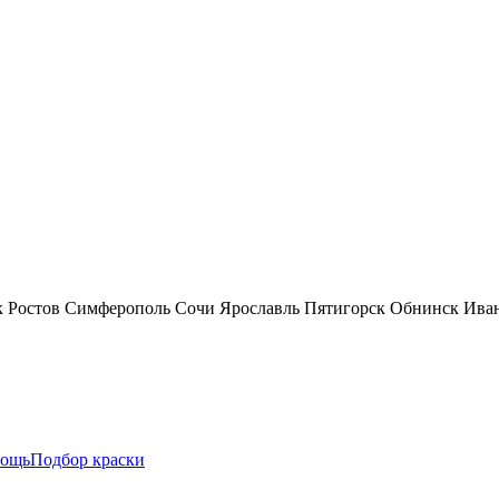
к
Ростов
Симферополь
Сочи
Ярославль
Пятигорск
Обнинск
Ива
ощь
Подбор краски