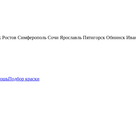
к
Ростов
Симферополь
Сочи
Ярославль
Пятигорск
Обнинск
Ива
ощь
Подбор краски