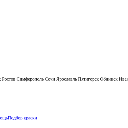
к
Ростов
Симферополь
Сочи
Ярославль
Пятигорск
Обнинск
Ива
ощь
Подбор краски