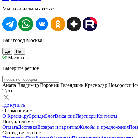
Мы в социальных сетях:
Ваш город Москва?
Да
Нет
Москва
Выберите регион
Анапа
Владимир
Воронеж
Геленджик
Краснодар
Новороссийс
Тула
где купить
О компании
О Краски.ру
Бренды
Блог
Вакансии
Партнеры
Контакты
Покупателям
Оплата
Доставка
Возврат и гарантия
Жалобы и предложения
Пом
Сотрудничество