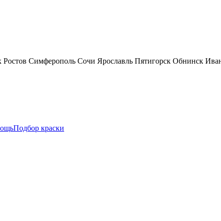
к
Ростов
Симферополь
Сочи
Ярославль
Пятигорск
Обнинск
Ива
ощь
Подбор краски