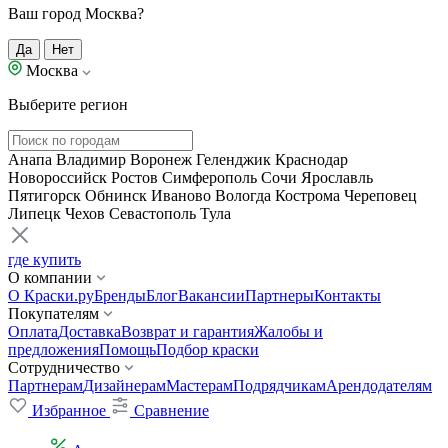
Ваш город Москва?
Да
Нет
Москва
Выберите регион
Анапа
Владимир
Воронеж
Геленджик
Краснодар
Новороссийск
Ростов
Симферополь
Сочи
Ярославль
Пятигорск
Обнинск
Иваново
Вологда
Кострома
Череповец
Липецк
Чехов
Севастополь
Тула
где купить
О компании
О Краски.ру
Бренды
Блог
Вакансии
Партнеры
Контакты
Покупателям
Оплата
Доставка
Возврат и гарантия
Жалобы и
предложения
Помощь
Подбор краски
Сотрудничество
Партнерам
Дизайнерам
Мастерам
Подрядчикам
Арендодателям
Избранное
Сравнение