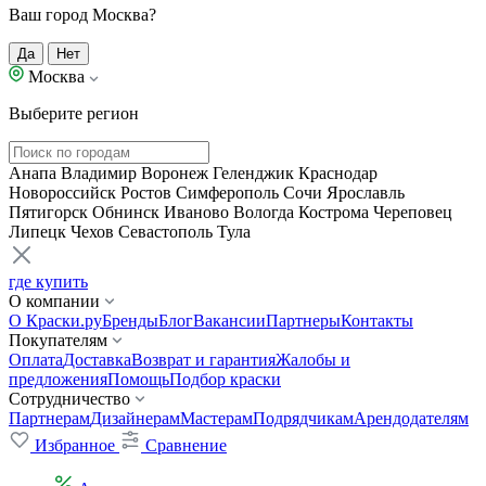
Ваш город Москва?
Да
Нет
Москва
Выберите регион
Анапа
Владимир
Воронеж
Геленджик
Краснодар
Новороссийск
Ростов
Симферополь
Сочи
Ярославль
Пятигорск
Обнинск
Иваново
Вологда
Кострома
Череповец
Липецк
Чехов
Севастополь
Тула
где купить
О компании
О Краски.ру
Бренды
Блог
Вакансии
Партнеры
Контакты
Покупателям
Оплата
Доставка
Возврат и гарантия
Жалобы и
предложения
Помощь
Подбор краски
Сотрудничество
Партнерам
Дизайнерам
Мастерам
Подрядчикам
Арендодателям
Избранное
Сравнение