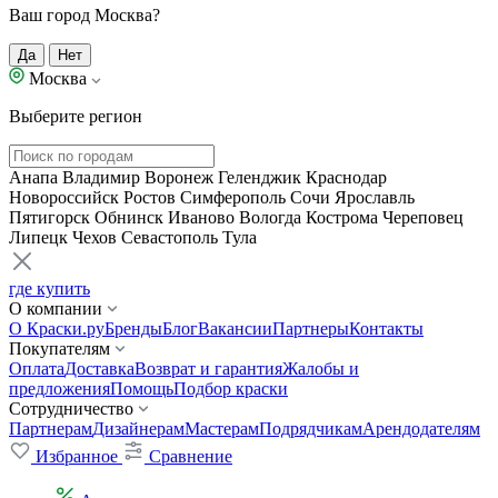
Ваш город Москва?
Да
Нет
Москва
Выберите регион
Анапа
Владимир
Воронеж
Геленджик
Краснодар
Новороссийск
Ростов
Симферополь
Сочи
Ярославль
Пятигорск
Обнинск
Иваново
Вологда
Кострома
Череповец
Липецк
Чехов
Севастополь
Тула
где купить
О компании
О Краски.ру
Бренды
Блог
Вакансии
Партнеры
Контакты
Покупателям
Оплата
Доставка
Возврат и гарантия
Жалобы и
предложения
Помощь
Подбор краски
Сотрудничество
Партнерам
Дизайнерам
Мастерам
Подрядчикам
Арендодателям
Избранное
Сравнение