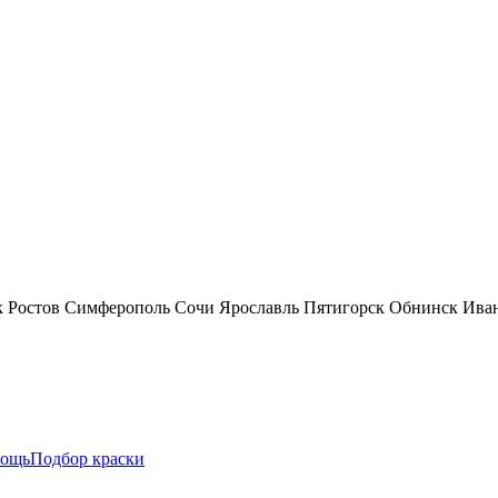
к
Ростов
Симферополь
Сочи
Ярославль
Пятигорск
Обнинск
Ива
ощь
Подбор краски