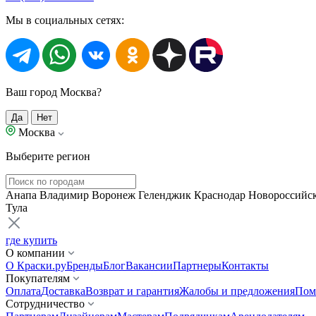
Мы в социальных сетях:
Ваш город Москва?
Да
Нет
Москва
Выберите регион
Анапа
Владимир
Воронеж
Геленджик
Краснодар
Новороссийс
Тула
где купить
О компании
О Краски.ру
Бренды
Блог
Вакансии
Партнеры
Контакты
Покупателям
Оплата
Доставка
Возврат и гарантия
Жалобы и предложения
Пом
Сотрудничество