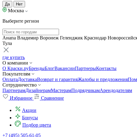
Да
Нет
Москва
Выберите регион
Анапа
Владимир
Воронеж
Геленджик
Краснодар
Новороссийс
Тула
где купить
О компании
О Краски.ру
Бренды
Блог
Вакансии
Партнеры
Контакты
Покупателям
Оплата
Доставка
Возврат и гарантия
Жалобы и предложения
Пом
Сотрудничество
Партнерам
Дизайнерам
Мастерам
Подрядчикам
Арендодателям
Избранное
Сравнение
Акции
Бонусы
Подбор цвета
+7 (495) 505-61-05