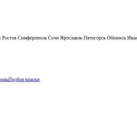
к
Ростов
Симферополь
Сочи
Ярославль
Пятигорск
Обнинск
Ива
ощь
Подбор краски