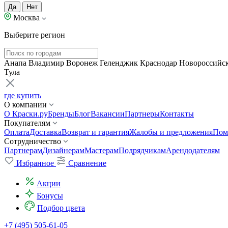
Да
Нет
Москва
Выберите регион
Анапа
Владимир
Воронеж
Геленджик
Краснодар
Новороссийс
Тула
где купить
О компании
О Краски.ру
Бренды
Блог
Вакансии
Партнеры
Контакты
Покупателям
Оплата
Доставка
Возврат и гарантия
Жалобы и предложения
Пом
Сотрудничество
Партнерам
Дизайнерам
Мастерам
Подрядчикам
Арендодателям
Избранное
Сравнение
Акции
Бонусы
Подбор цвета
+7 (495) 505-61-05