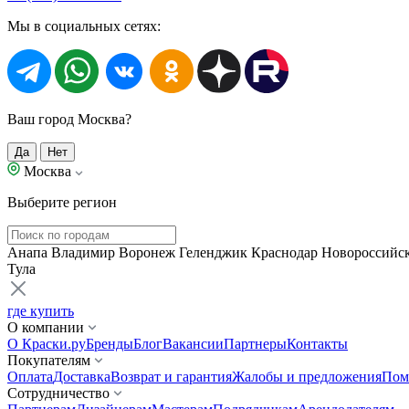
Мы в социальных сетях:
Ваш город Москва?
Да
Нет
Москва
Выберите регион
Анапа
Владимир
Воронеж
Геленджик
Краснодар
Новороссийс
Тула
где купить
О компании
О Краски.ру
Бренды
Блог
Вакансии
Партнеры
Контакты
Покупателям
Оплата
Доставка
Возврат и гарантия
Жалобы и предложения
Пом
Сотрудничество