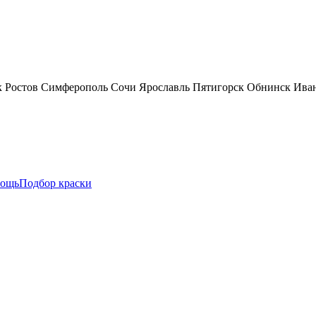
к
Ростов
Симферополь
Сочи
Ярославль
Пятигорск
Обнинск
Ива
ощь
Подбор краски