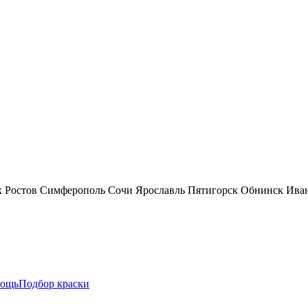
к
Ростов
Симферополь
Сочи
Ярославль
Пятигорск
Обнинск
Ива
ощь
Подбор краски